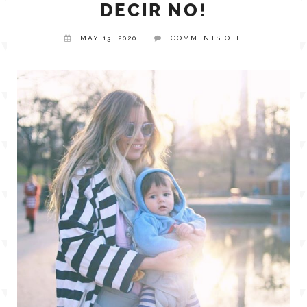
DECIR NO!
TPT STORE
ON
MAY 13, 2020
COMMENTS OFF
ASSISTIVE TECHNOLOGY
¡ENSEÑANDO
A
TU
PODCASTS & INTERVIEWS
BEBÉ
LANGUAGE
A
DECIR
NO!
THERAPY RESOURCES
PRACTICE NEWS
EMPLOYMENT
ESPAÑOL